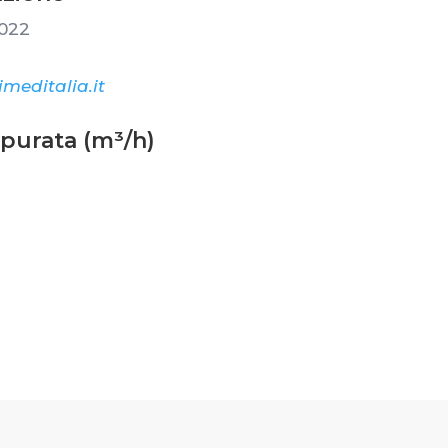
022
meditalia.it
epurata (m³/h)