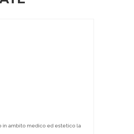
FORTIMED
18 Ago 2022
o in ambito medico ed estetico la
Il Centro For
nella sua tot