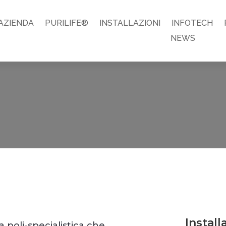
AZIENDA
PURILIFE®
INSTALLAZIONI
INFOTECH
NEWS
Install
 poli-specialistica che