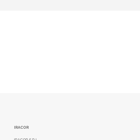
RICHIEDI LA TUA
QUOTAZIONE
CONTATTACI
IRACOR