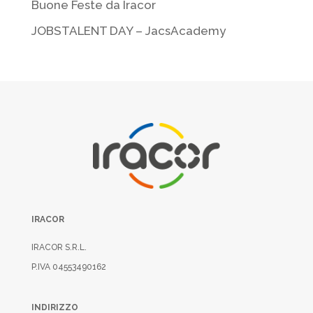
Buone Feste da Iracor
JOBSTALENT DAY – JacsAcademy
IRACOR
IRACOR S.R.L.
P.IVA 04553490162
INDIRIZZO